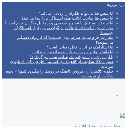
تازه‌ ترین‌ها
آیا پلیس فتا می‌تواند تلگرام را ردیابی می‌کند؟
آیا پلیس فتا صاحب اکانت فیک اینستاگرام را پیدا می‌کند؟
آیا ساختن پیج فیک با تصاویر شخصی و پروفایل دیگران جرم است؟
مجازات جرم استفاده از عکس دیگران در پروفایل اینستاگرام
چیست؟
مجازات جرم سایت شرط بندی چیست؟ آیا کاربران دستگیر
می‌شوند؟!
آیا استارلینک در ایران قابل ردیابی است؟
آیا داشتن ماینر جرم است؟ + همه آنچه باید بدانید!
با این روش پول سرقتی خرید اینترنتی را برگردانید!
صفر تا 100 شکایت از کلاهبرداری اینترنتی خارجی قبل از نابودی
سرمایه!
چگونه کلاهبرداری فروش کانفیگ در روبیکا را پیگیری کنیم؟ + نحوه
شکایت از فروشنده
جستجو
برای