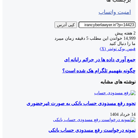
امنیت واتساپ
کپی آدرس
2 هفته پیش
14,999
خواندن این مطلب 5 دقیقه زمان میبرد
ما را دنبال کنید
چاپ
لینکدین
اشتراک
فیس بوک
توئیتر (X)
گذاری
جمع
جمع آوری داده ها در جرائم رایانه ای
از
آوری
طریق
داده
ایمیل
چگونه
چگونه بفهمیم تلگرام هک شده است؟
ها
بفهمیم
در
تلگرام
نوشته های مشابه
جرائم
هک
رایانه
شده
ای
است؟
نحوه رفع مسدودی حساب بانکی به صورت غیرحضوری
14 خرداد 1404
نمونه درخواست رفع مسدودی حساب بانکی