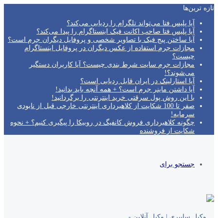
تازه‌ ترین‌ها
آیا پلیس فتا می‌تواند تلگرام را ردیابی می‌کند؟
آیا پلیس فتا صاحب اکانت فیک اینستاگرام را پیدا می‌کند؟
آیا ساختن پیج فیک با تصاویر شخصی و پروفایل دیگران جرم است؟
مجازات جرم استفاده از عکس دیگران در پروفایل اینستاگرام
چیست؟
مجازات جرم سایت شرط بندی چیست؟ آیا کاربران دستگیر
می‌شوند؟!
آیا استارلینک در ایران قابل ردیابی است؟
آیا داشتن ماینر جرم است؟ + همه آنچه باید بدانید!
با این روش پول سرقتی خرید اینترنتی را برگردانید!
صفر تا 100 شکایت از کلاهبرداری اینترنتی خارجی قبل از نابودی
سرمایه!
چگونه کلاهبرداری فروش کانفیگ در روبیکا را پیگیری کنیم؟ + نحوه
شکایت از فروشنده
جستجو برای