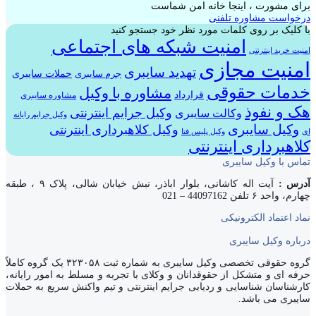
برای مشورت ، اینجا خانه امن شماست
درخواست مشاوره تلفنی
با کلیک بر روی کلمات مورد نظر خود جستجو کنید
امنیت شبکه های اجتماعی
امنیت خرید اینترنتی
امنیت مجازی
تهدید سایبری
حملات سایبری
جرم سایبری
خدمات حقوقی
مشاوره با وکیل
قرارداد
مشاوره سایبری
هک و نفوذ
وکیل جرایم اینترنتی
وکالت سایبری
وکیل جرایم رایانه
وکیل سایبری
وکیل کلاهبرداری اینترنتی
ای
وکیل پلیس فتا
کلاهبرداری اینترنتی
تماس با وکیل سایبری
آدرس :
آیت اله کاشانی، بلوار اباذر، نبش خیابان شالی، پلاک ۹ ، طبقه
چهارم، واحد ۶ تلفن 44097162 – 021
نماد اعتماد الکترونیکی
درباره وکیل سایبری
گروه حقوقی تخصصی وکیل سایبری به شماره ثبت ۳۲۳۰۵۸ یک گروه کاملاً
حرفه ای و متشکل از حقوقدانان و وکلای با تجربه و مسلط به امور رایانه،
کارشناسان شناسایی و ردیابی جرایم اینترنتی و تیم واکنش سریع به حملات
سایبری می باشد.