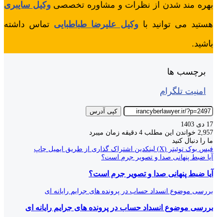
بهره مند شدن از نظرات و مشاوره تخصصی
وکیل سایبری
هستید می توانید با
وکیل علیرضا طباطبایی
تماس داشته
باشید.
برچسب ها
امنیت تلگرام
کپی آدرس
17 دی 1403
2,957
خواندن این مطلب 4 دقیقه زمان میبرد
ما را دنبال کنید
فیس بوک
توئیتر (X)
لینکدین
اشتراک گذاری از طریق ایمیل
چاپ
آیا ضبط پنهانی صدا و تصویر جرم است؟
آیا ضبط پنهانی صدا و تصویر جرم است؟
بررسی موضوع انسداد حساب در پرونده های جرایم رایانه ای
بررسی موضوع انسداد حساب در پرونده های جرایم رایانه ای