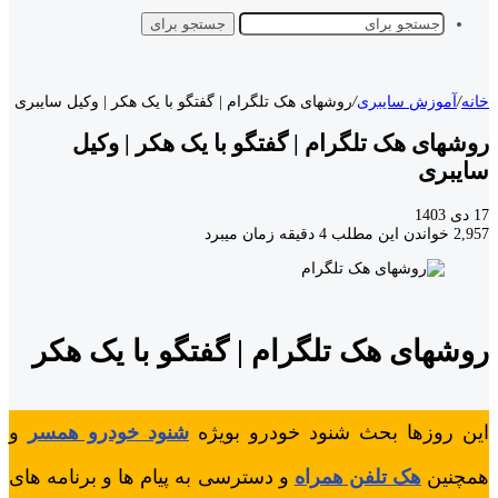
جستجو برای
خانه
/
آموزش سایبری
/
روشهای هک تلگرام | گفتگو با یک هکر | وکیل سایبری
روشهای هک تلگرام | گفتگو با یک هکر | وکیل
سایبری
17 دی 1403
2,957
خواندن این مطلب 4 دقیقه زمان میبرد
روشهای هک تلگرام | گفتگو با یک هکر
این روزها بحث شنود خودرو بویژه
شنود خودرو همسر
و
همچنین
هک تلفن همراه
و دسترسی به پیام ها و برنامه های