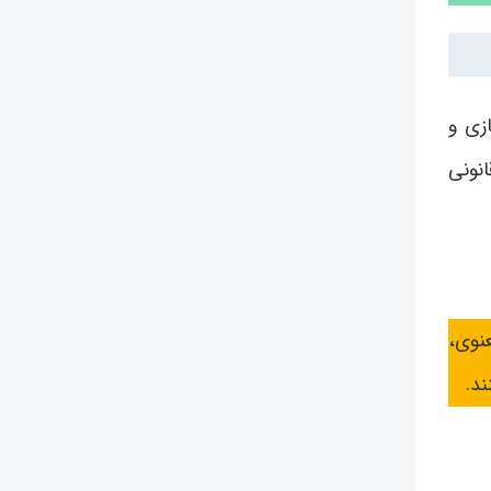
زی و
نونی
نوی،
د.