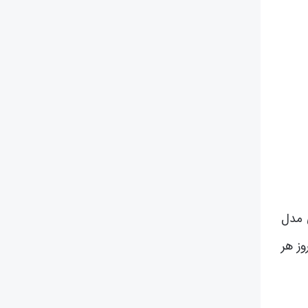
ی مدل
وز هر