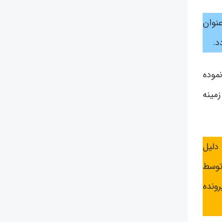
عنوان
د.
موده
مینه
دلیل
 توسط
ونده