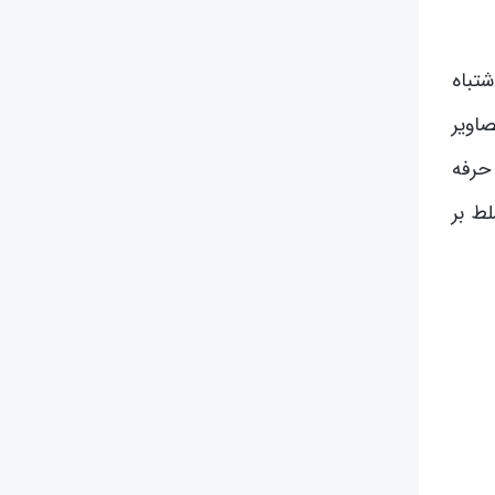
تباه
اویر
حرفه
ط بر