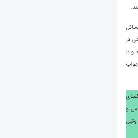
د.
سائل
قی در
 و یا
 جواب
 فضای
کس و
وکیل