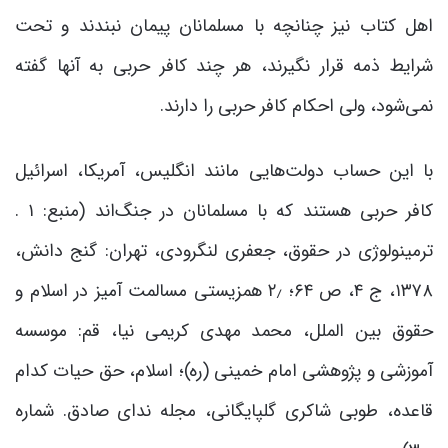
اهل کتاب نیز چنانچه با مسلمانان پیمان نبندند و تحت
شرایط ذمه قرار نگیرند، هر چند کافر حربی به آنها گفته
نمی‌شود، ولی احکام کافر حربی را دارند.
با این حساب دولت‌هایی مانند انگلیس، آمریکا، اسرائیل
کافر حربی هستند که با مسلمانان در جنگ‌اند (منبع: ۱ .
ترمینولوژی در حقوق، جعفری لنگرودی، تهران: گنج دانش،
۱۳۷۸، ج ۴، ص ۶۴؛ ۲٫ همزیستی مسالمت آمیز در اسلام و
حقوق بین الملل، محمد مهدی کریمی نیا، قم: موسسه
آموزشی و پژوهشی امام خمینی (ره)؛ اسلام، حق حیات کدام
قاعده، طوبی شاکری گلپایگانی، مجله نداى صادق. شماره