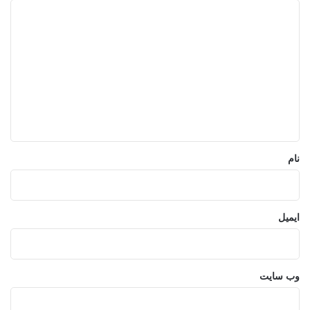
د
ی
د
گ
ا
ه
*
نام
ایمیل
وب‌ سایت