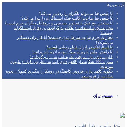
تازه‌ ترین‌ها
آیا پلیس فتا می‌تواند تلگرام را ردیابی می‌کند؟
آیا پلیس فتا صاحب اکانت فیک اینستاگرام را پیدا می‌کند؟
آیا ساختن پیج فیک با تصاویر شخصی و پروفایل دیگران جرم است؟
مجازات جرم استفاده از عکس دیگران در پروفایل اینستاگرام
چیست؟
مجازات جرم سایت شرط بندی چیست؟ آیا کاربران دستگیر
می‌شوند؟!
آیا استارلینک در ایران قابل ردیابی است؟
آیا داشتن ماینر جرم است؟ + همه آنچه باید بدانید!
با این روش پول سرقتی خرید اینترنتی را برگردانید!
صفر تا 100 شکایت از کلاهبرداری اینترنتی خارجی قبل از نابودی
سرمایه!
چگونه کلاهبرداری فروش کانفیگ در روبیکا را پیگیری کنیم؟ + نحوه
شکایت از فروشنده
جستجو برای