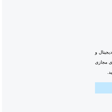
یجیتال و
ای مجازی
د.