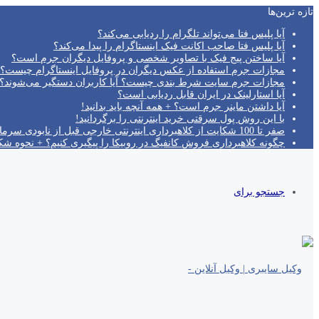
تازه‌ ترین‌ها
آیا پلیس فتا می‌تواند تلگرام را ردیابی می‌کند؟
آیا پلیس فتا صاحب اکانت فیک اینستاگرام را پیدا می‌کند؟
آیا ساختن پیج فیک با تصاویر شخصی و پروفایل دیگران جرم است؟
مجازات جرم استفاده از عکس دیگران در پروفایل اینستاگرام چیست؟
مجازات جرم سایت شرط بندی چیست؟ آیا کاربران دستگیر می‌شوند؟!
آیا استارلینک در ایران قابل ردیابی است؟
آیا داشتن ماینر جرم است؟ + همه آنچه باید بدانید!
با این روش پول سرقتی خرید اینترنتی را برگردانید!
صفر تا 100 شکایت از کلاهبرداری اینترنتی خارجی قبل از نابودی سرمایه!
چگونه کلاهبرداری فروش کانفیگ در روبیکا را پیگیری کنیم؟ + نحوه ش
جستجو برای