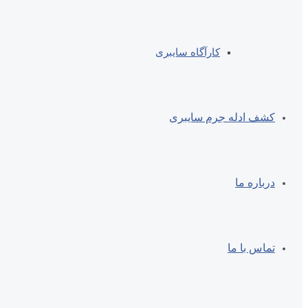
کارآگاه سایبری
کشف ادله جرم سایبری
درباره ما
تماس با ما