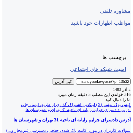
مشاوره تلفنی
مواظب اظهارات خود باشید
برچسب ها
امنیت شبکه های اجتماعی
کپی آدرس
2 آذر 1403
316
خواندن این مطلب 3 دقیقه زمان میبرد
ما را دنبال کنید
فیس بوک
توئیتر (X)
لینکدین
اشتراک گذاری از طریق ایمیل
چاپ
آدرس دادسرای جرایم رایانه ای ناحیه 31 تهران و شهرستان ها
آدرس دادسرای جرایم رایانه ای ناحیه 31 تهران و شهرستان ها
سوالات کاربران در مورد اکانت پاک شده، حذفی، دسترسی غیرمجاز و...)