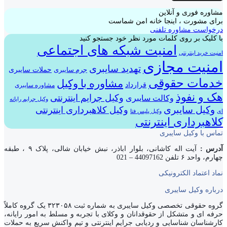
مشاوره فوری و آنلاین
برای مشورت ، اینجا خانه امن شماست
درخواست مشاوره تلفنی
با کلیک بر روی کلمات مورد نظر خود جستجو کنید
امنیت شبکه های اجتماعی
امنیت خرید اینترنتی
امنیت مجازی
تهدید سایبری
حملات سایبری
جرم سایبری
خدمات حقوقی
مشاوره با وکیل
قرارداد
مشاوره سایبری
هک و نفوذ
وکیل جرایم اینترنتی
وکالت سایبری
وکیل جرایم رایانه
وکیل سایبری
وکیل کلاهبرداری اینترنتی
ای
وکیل پلیس فتا
کلاهبرداری اینترنتی
تماس با وکیل سایبری
آدرس :
آیت اله کاشانی، بلوار اباذر، نبش خیابان شالی، پلاک ۹ ، طبقه
چهارم، واحد ۶ تلفن 44097162 – 021
نماد اعتماد الکترونیکی
درباره وکیل سایبری
گروه حقوقی تخصصی وکیل سایبری به شماره ثبت ۳۲۳۰۵۸ یک گروه کاملاً
حرفه ای و متشکل از حقوقدانان و وکلای با تجربه و مسلط به امور رایانه،
کارشناسان شناسایی و ردیابی جرایم اینترنتی و تیم واکنش سریع به حملات