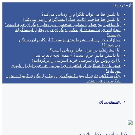
تازه‌ ترین‌ها
آیا پلیس فتا می‌تواند تلگرام را ردیابی می‌کند؟
آیا پلیس فتا صاحب اکانت فیک اینستاگرام را پیدا می‌کند؟
آیا ساختن پیج فیک با تصاویر شخصی و پروفایل دیگران جرم است؟
مجازات جرم استفاده از عکس دیگران در پروفایل اینستاگرام
چیست؟
مجازات جرم سایت شرط بندی چیست؟ آیا کاربران دستگیر
می‌شوند؟!
آیا استارلینک در ایران قابل ردیابی است؟
آیا داشتن ماینر جرم است؟ + همه آنچه باید بدانید!
با این روش پول سرقتی خرید اینترنتی را برگردانید!
صفر تا 100 شکایت از کلاهبرداری اینترنتی خارجی قبل از نابودی
سرمایه!
چگونه کلاهبرداری فروش کانفیگ در روبیکا را پیگیری کنیم؟ + نحوه
شکایت از فروشنده
جستجو برای