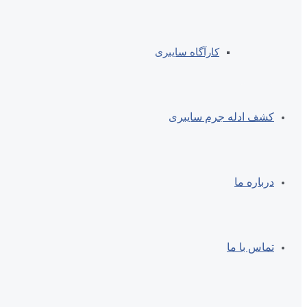
کارآگاه سایبری
کشف ادله جرم سایبری
درباره ما
تماس با ما