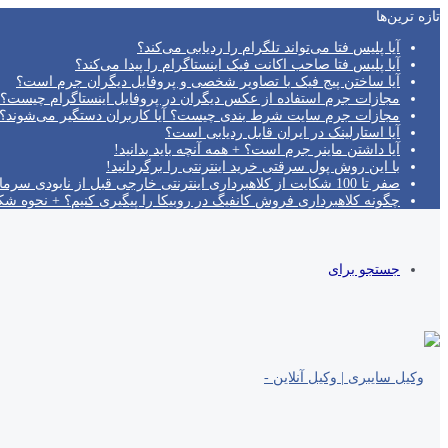
تازه‌ ترین‌ها
آیا پلیس فتا می‌تواند تلگرام را ردیابی می‌کند؟
آیا پلیس فتا صاحب اکانت فیک اینستاگرام را پیدا می‌کند؟
آیا ساختن پیج فیک با تصاویر شخصی و پروفایل دیگران جرم است؟
مجازات جرم استفاده از عکس دیگران در پروفایل اینستاگرام چیست؟
مجازات جرم سایت شرط بندی چیست؟ آیا کاربران دستگیر می‌شوند؟!
آیا استارلینک در ایران قابل ردیابی است؟
آیا داشتن ماینر جرم است؟ + همه آنچه باید بدانید!
با این روش پول سرقتی خرید اینترنتی را برگردانید!
صفر تا 100 شکایت از کلاهبرداری اینترنتی خارجی قبل از نابودی سرمایه!
چگونه کلاهبرداری فروش کانفیگ در روبیکا را پیگیری کنیم؟ + نحوه ش
جستجو برای