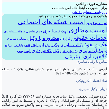
مشاوره فوری و آنلاین
برای مشورت ، اینجا خانه امن شماست
درخواست مشاوره تلفنی
با کلیک بر روی کلمات مورد نظر خود جستجو کنید
امنیت شبکه های اجتماعی
امنیت خرید اینترنتی
امنیت مجازی
تهدید سایبری
حملات سایبری
جرم سایبری
خدمات حقوقی
مشاوره با وکیل
قرارداد
مشاوره سایبری
هک و نفوذ
وکیل جرایم اینترنتی
وکالت سایبری
وکیل جرایم رایانه
وکیل سایبری
وکیل کلاهبرداری اینترنتی
ای
وکیل پلیس فتا
کلاهبرداری اینترنتی
تماس با وکیل سایبری
آدرس :
آیت اله کاشانی، بلوار اباذر، نبش خیابان شالی، پلاک ۹ ، طبقه
چهارم، واحد ۶ تلفن 44097162 – 021
نماد اعتماد الکترونیکی
درباره وکیل سایبری
گروه حقوقی تخصصی وکیل سایبری به شماره ثبت ۳۲۳۰۵۸ یک گروه کاملاً
حرفه ای و متشکل از حقوقدانان و وکلای با تجربه و مسلط به امور رایانه،
کارشناسان شناسایی و ردیابی جرایم اینترنتی و تیم واکنش سریع به حملات
سایبری می باشد.