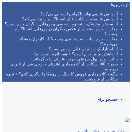
تازه‌ ترین‌ها
آیا پلیس فتا می‌تواند تلگرام را ردیابی می‌کند؟
آیا پلیس فتا صاحب اکانت فیک اینستاگرام را پیدا می‌کند؟
آیا ساختن پیج فیک با تصاویر شخصی و پروفایل دیگران جرم است؟
مجازات جرم استفاده از عکس دیگران در پروفایل اینستاگرام
چیست؟
مجازات جرم سایت شرط بندی چیست؟ آیا کاربران دستگیر
می‌شوند؟!
آیا استارلینک در ایران قابل ردیابی است؟
آیا داشتن ماینر جرم است؟ + همه آنچه باید بدانید!
با این روش پول سرقتی خرید اینترنتی را برگردانید!
صفر تا 100 شکایت از کلاهبرداری اینترنتی خارجی قبل از نابودی
سرمایه!
چگونه کلاهبرداری فروش کانفیگ در روبیکا را پیگیری کنیم؟ + نحوه
شکایت از فروشنده
جستجو برای