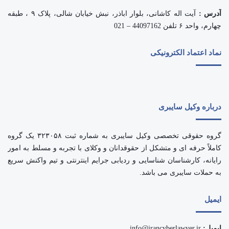
آدرس :
آیت اله کاشانی، بلوار اباذر، نبش خیابان شالی، پلاک ۹ ، طبقه
چهارم، واحد ۶ تلفن 44097162 – 021
نماد اعتماد الکترونیکی
درباره وکیل سایبری
گروه حقوقی تخصصی وکیل سایبری به شماره ثبت ۳۲۳۰۵۸ یک گروه
کاملاً حرفه ای و متشکل از حقوقدانان و وکلای با تجربه و مسلط به امور
رایانه، کارشناسان شناسایی و ردیابی جرایم اینترنتی و تیم واکنش سریع
به حملات سایبری می باشد.
ایمیل
ایمیل:
info@irancyberlawyer.ir